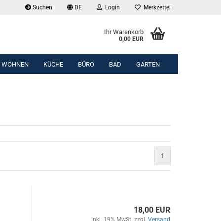
Suchen
DE
Login
Merkzettel
Ihr Warenkorb
0,00 EUR
WOHNEN
KÜCHE
BÜRO
BAD
GARTEN
1
18,00 EUR
inkl. 19% MwSt. zzgl.
Versand