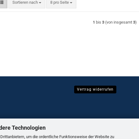
Sortieren nach
pro Seite
Sortieren nach
8 pro Seite
1
bis
3
(von insgesamt
3
)
Vertrag widerrufen
dere Technologien
rittanbietern, um die ordentliche Funktionsweise der Website zu