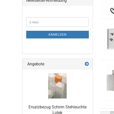
Newsletter-Anmeldung
WEITER
E-
ZUR
Mail
NEWSLETTER-
ANMELDUNG
ANMELDEN
Angebote
Ersatzbezug Schirm Stehleuchte
Lotek