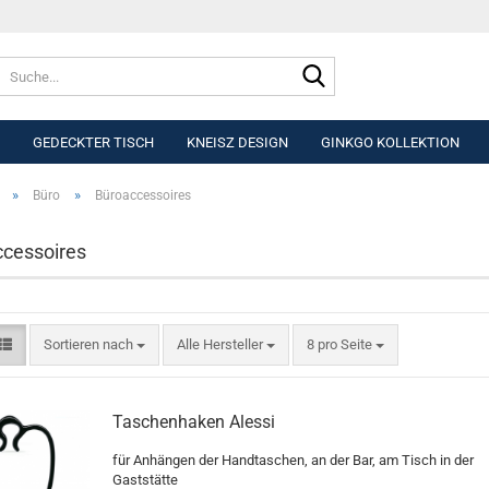
Suche...
GEDECKTER TISCH
KNEISZ DESIGN
GINKGO KOLLEKTION
»
»
Büro
Büroaccessoires
cessoires
Sortieren nach
pro Seite
Sortieren nach
Alle Hersteller
8 pro Seite
Taschenhaken Alessi
für Anhängen der Handtaschen, an der Bar, am Tisch in der
Gaststätte