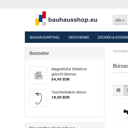
Alle
BAUHAUSARTIKEL
GESCHENKE
DECKEN & KISSEN
Startseite
Bestseller
Büroac
Magnettafel 50x60cm
gelocht blomus
54,95 EUR
Taschenhaken Alessi
18,00 EUR