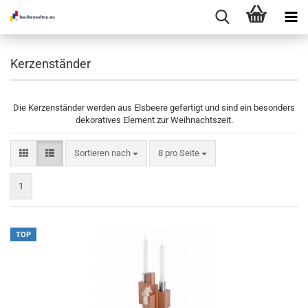
Kerzenständer
Die Kerzenständer werden aus Elsbeere gefertigt und sind ein besonders
dekoratives Element zur Weihnachtszeit.
Sortieren nach
pro Seite
Sortieren nach
8 pro Seite
1
TOP