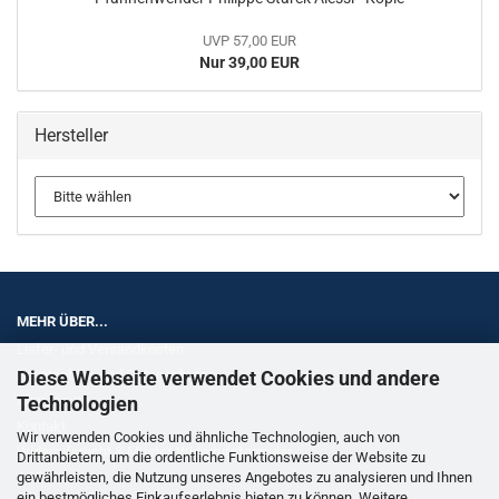
UVP 57,00 EUR
Nur 39,00 EUR
Hersteller
MEHR ÜBER...
Liefer- und Versandkosten
Diese Webseite verwendet Cookies und andere
Privatsphäre und Datenschutz
Technologien
Impressum
Kontakt
Wir verwenden Cookies und ähnliche Technologien, auch von
Widerrufsrecht & Muster-Widerrufsformular
Drittanbietern, um die ordentliche Funktionsweise der Website zu
gewährleisten, die Nutzung unseres Angebotes zu analysieren und Ihnen
AGB
ein bestmögliches Einkaufserlebnis bieten zu können. Weitere