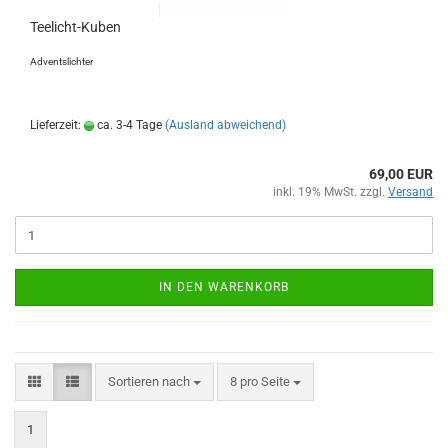
Teelicht-Kuben
Adventslichter
Lieferzeit:
ca. 3-4 Tage
(Ausland abweichend)
69,00 EUR
inkl. 19% MwSt. zzgl.
Versand
IN DEN WARENKORB
Sortieren nach
pro Seite
Sortieren nach
8 pro Seite
1