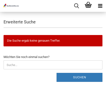
Erweiterte Suche
Die Suche ergab keine genauen Treffer.
MÖCHTEN
Möchten Sie noch einmal suchen?
SIE
NOCH
EINMAL
SUCHEN?
SUCHEN