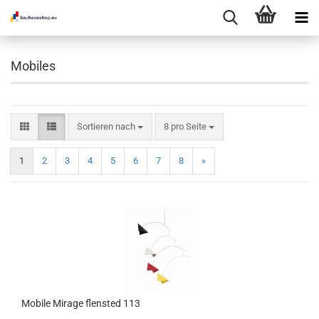
Mobiles
Sortieren nach
pro Seite
Sortieren nach
8 pro Seite
1
2
3
4
5
6
7
8
»
Mobile Mirage flensted 113