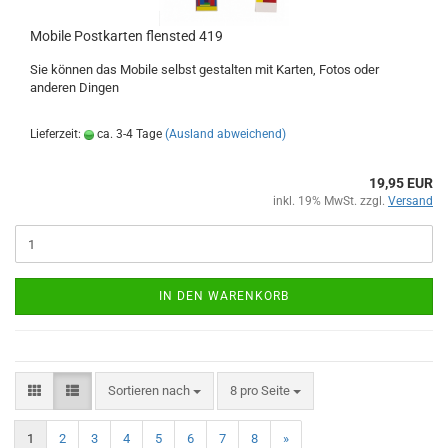
Mobile Postkarten flensted 419
Sie können das Mobile selbst gestalten mit Karten, Fotos oder
anderen Dingen
Lieferzeit:
ca. 3-4 Tage
(Ausland abweichend)
19,95 EUR
inkl. 19% MwSt. zzgl.
Versand
IN DEN WARENKORB
Sortieren nach
pro Seite
Sortieren nach
8 pro Seite
1
2
3
4
5
6
7
8
»