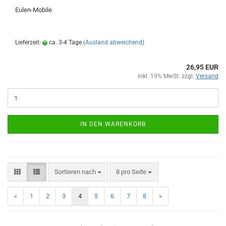
Eulen-Mobile
Lieferzeit:
ca. 3-4 Tage
(Ausland abweichend)
26,95 EUR
inkl. 19% MwSt. zzgl.
Versand
IN DEN WARENKORB
Sortieren nach
pro Seite
Sortieren nach
8 pro Seite
«
1
2
3
4
5
6
7
8
»