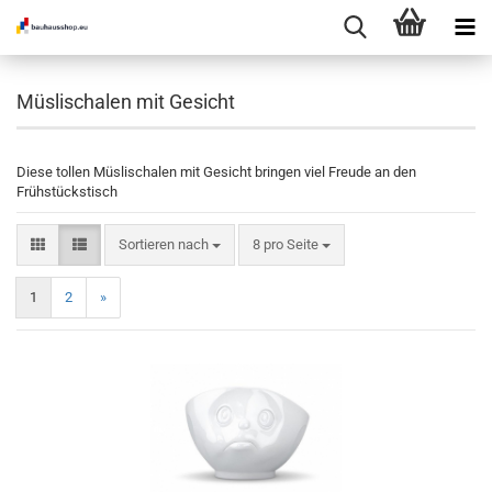
Müslischalen mit Gesicht
Diese tollen Müslischalen mit Gesicht bringen viel Freude an den
Frühstückstisch
Sortieren nach
pro Seite
Sortieren nach
8 pro Seite
1
2
»