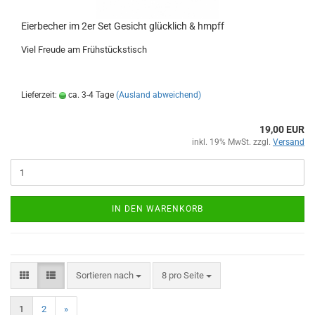
Eierbecher im 2er Set Gesicht glücklich & hmpff
Viel Freude am Frühstückstisch
Lieferzeit:
ca. 3-4 Tage
(Ausland abweichend)
19,00 EUR
inkl. 19% MwSt. zzgl.
Versand
IN DEN WARENKORB
Sortieren nach
pro Seite
Sortieren nach
8 pro Seite
1
2
»