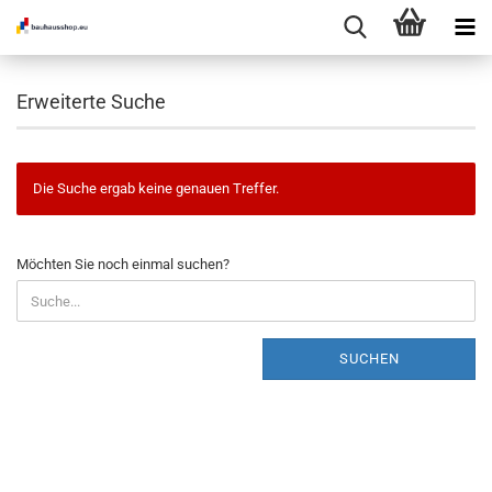
Erweiterte Suche
Die Suche ergab keine genauen Treffer.
MÖCHTEN
Möchten Sie noch einmal suchen?
SIE
NOCH
EINMAL
SUCHEN?
SUCHEN