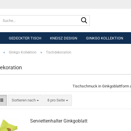
Suche...
GEDECKTER TISCH
KNEISZ DESIGN
GINKGO KOLLEKTION
»
»
Ginkgo Kollektion
Tischdekoration
ekoration
Tischschmuck in Ginkgoblattform 
Sortieren nach
pro Seite
Sortieren nach
8 pro Seite
Serviettenhalter Ginkgoblatt