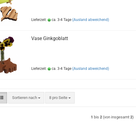
Lieferzeit:
ca. 3-4 Tage
(Ausland abweichend)
Vase Ginkgoblatt
Lieferzeit:
ca. 3-4 Tage
(Ausland abweichend)
Sortieren nach
pro Seite
Sortieren nach
8 pro Seite
1
bis
2
(von insgesamt
2
)