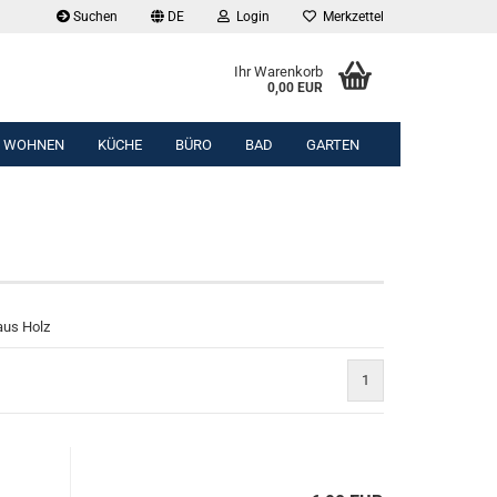
Suchen
DE
Login
Merkzettel
Ihr Warenkorb
0,00 EUR
WOHNEN
KÜCHE
BÜRO
BAD
GARTEN
aus Holz
1