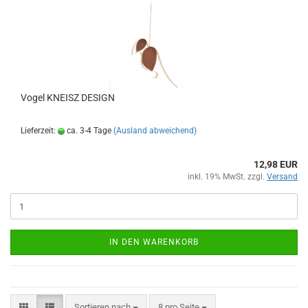
Vogel KNEISZ DESIGN
Lieferzeit:
ca. 3-4 Tage
(Ausland abweichend)
12,98 EUR
inkl. 19% MwSt. zzgl.
Versand
IN DEN WARENKORB
Sortieren nach
pro Seite
Sortieren nach
8 pro Seite