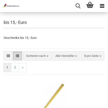
bis 15,- Euro
Geschenke bis 15,- Euro
Sortieren nach
pro Seite
Sortieren nach
Alle Hersteller
8 pro Seite
1
2
»