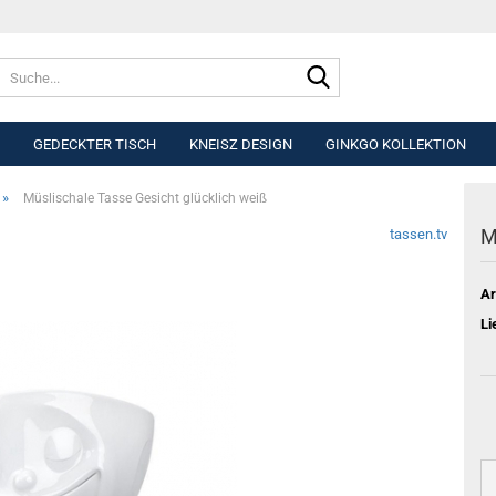
Suche...
GEDECKTER TISCH
KNEISZ DESIGN
GINKGO KOLLEKTION
»
Müslischale Tasse Gesicht glücklich weiß
M
tassen.tv
Ar
Li