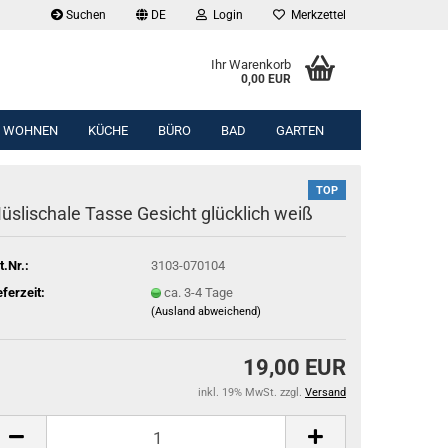
Suchen
DE
Login
Merkzettel
Ihr Warenkorb
0,00 EUR
WOHNEN
KÜCHE
BÜRO
BAD
GARTEN
TOP
üslischale Tasse Gesicht glücklich weiß
t.Nr.:
3103-070104
eferzeit:
ca. 3-4 Tage
(Ausland abweichend)
19,00 EUR
inkl. 19% MwSt. zzgl.
Versand