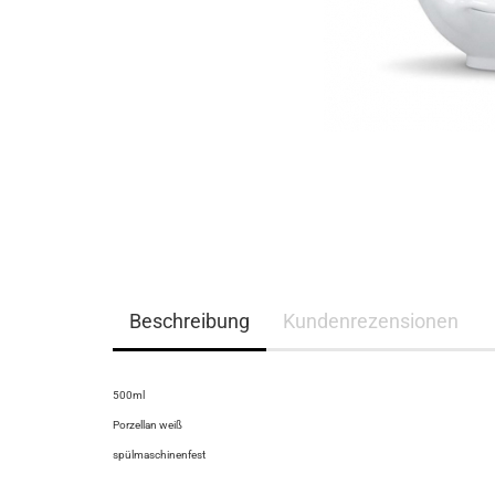
Beschreibung
Kundenrezensionen
500ml
Porzellan weiß
spülmaschinenfest