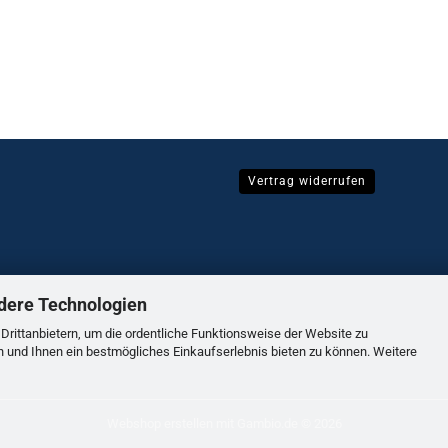
Vertrag widerrufen
dere Technologien
rittanbietern, um die ordentliche Funktionsweise der Website zu
n und Ihnen ein bestmögliches Einkaufserlebnis bieten zu können. Weitere
Webshop erstellen
mit Gambio.de © 2026