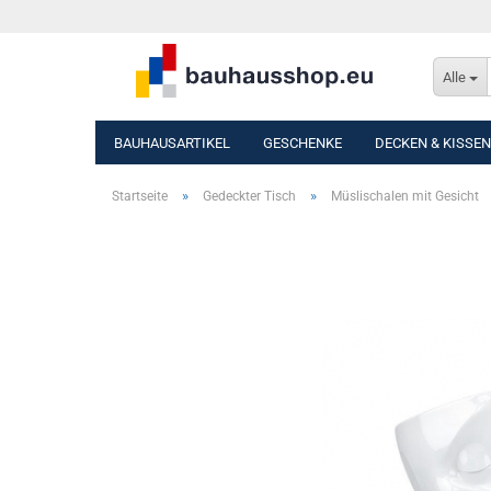
Alle
BAUHAUSARTIKEL
GESCHENKE
DECKEN & KISSEN
»
»
Startseite
Gedeckter Tisch
Müslischalen mit Gesicht