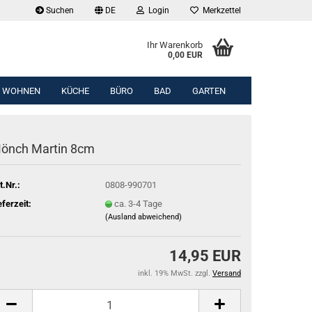
Suchen
DE
Login
Merkzettel
Ihr Warenkorb
0,00 EUR
WOHNEN
KÜCHE
BÜRO
BAD
GARTEN
önch Martin 8cm
t.Nr.:
0808-990701
eferzeit:
ca. 3-4 Tage
(Ausland abweichend)
14,95 EUR
inkl. 19% MwSt. zzgl.
Versand