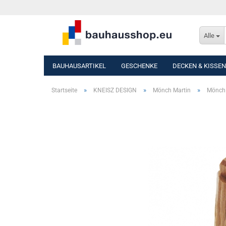
Alle
BAUHAUSARTIKEL
GESCHENKE
DECKEN & KISSEN
»
»
»
Startseite
KNEISZ DESIGN
Mönch Martin
Mönch