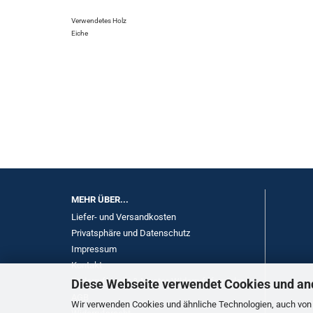
Verwendetes Holz
Eiche
MEHR ÜBER...
Liefer- und Versandkosten
Privatsphäre und Datenschutz
Impressum
Kontakt
Widerrufsrecht & Muster-Widerrufsformular
Diese Webseite verwendet Cookies und an
AGB
Wir verwenden Cookies und ähnliche Technologien, auch von D