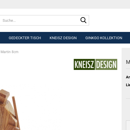
Suche...
GEDECKTER TISCH
KNEISZ DESIGN
GINKGO KOLLEKTION
 Martin 8cm
M
Ar
Li