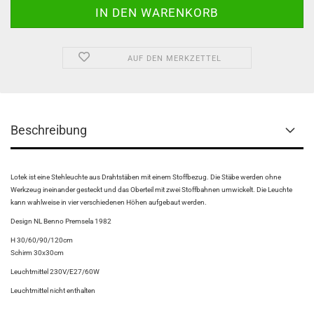
AUF DEN MERKZETTEL
Beschreibung
Lotek ist eine Stehleuchte aus Drahtstäben mit einem Stoffbezug. Die Stäbe werden ohne
Werkzeug ineinander gesteckt und das Oberteil mit zwei Stoffbahnen umwickelt. Die Leuchte
kann wahlweise in vier verschiedenen Höhen aufgebaut werden.
Design NL Benno Premsela 1982
H 30/60/90/120cm
Schirm 30x30cm
Leuchtmittel 230V/E27/60W
Leuchtmittel nicht enthalten