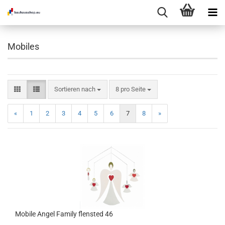
Mobiles
Sortieren nach
pro Seite
Sortieren nach
8 pro Seite
«
1
2
3
4
5
6
7
8
»
Mobile Angel Family flensted 46