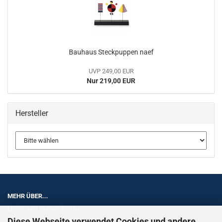
Bauhaus Steckpuppen naef
UVP 249,00 EUR
Nur 219,00 EUR
Hersteller
MEHR ÜBER...
Liefer- und Versandkosten
Diese Webseite verwendet Cookies und andere
Privatsphäre und Datenschutz