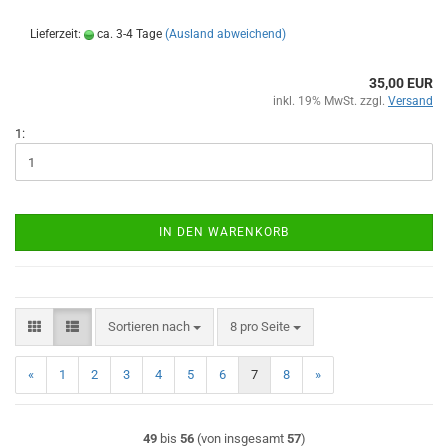
Lieferzeit:
ca. 3-4 Tage
(Ausland abweichend)
35,00 EUR
inkl. 19% MwSt. zzgl.
Versand
1:
IN DEN WARENKORB
Sortieren nach
pro Seite
Sortieren nach
8 pro Seite
«
1
2
3
4
5
6
7
8
»
49
bis
56
(von insgesamt
57
)